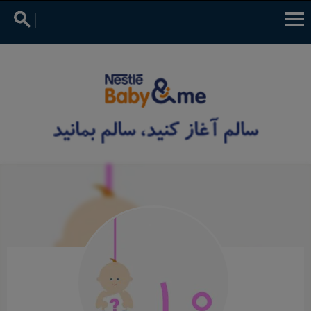
جستجو